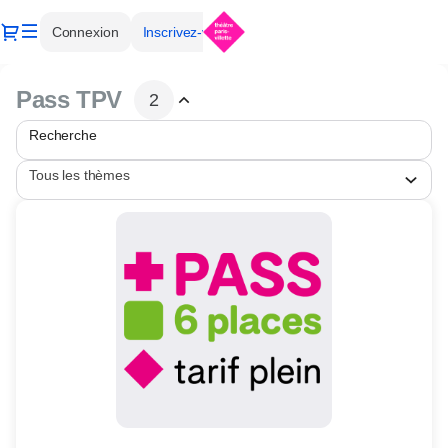
Liste
Dialogue
Connexion
Inscrivez-vous
des
produits
-
Pass TPV
2
Théâtre
Paris-
Recherche
Villette
Tous les thèmes
2
Pass
produits
6
listés
Places
//
72€